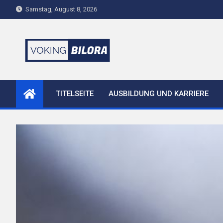
Skip
Samstag, August 8, 2026
to
content
voking-bilora.de
TITELSEITE
AUSBILDUNG UND KARRIERE