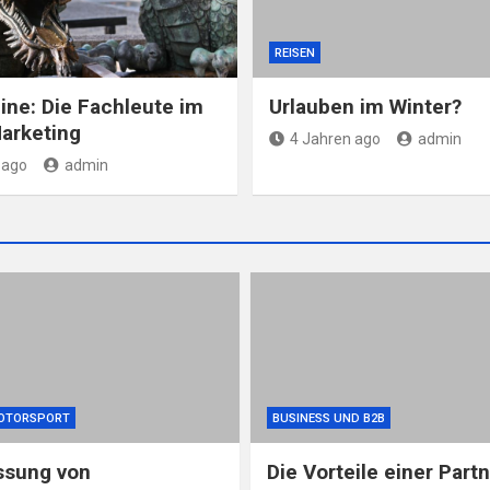
REISEN
line: Die Fachleute im
Urlauben im Winter?
arketing
4 Jahren ago
admin
 ago
admin
OTORSPORT
BUSINESS UND B2B
ssung von
Die Vorteile einer Part