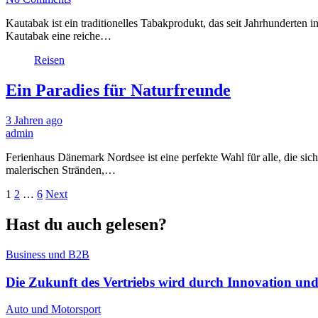
Kautabak ist ein traditionelles Tabakprodukt, das seit Jahrhunderten
Kautabak eine reiche…
Reisen
Ein Paradies für Naturfreunde
3 Jahren ago
admin
Ferienhaus Dänemark Nordsee ist eine perfekte Wahl für alle, die si
malerischen Stränden,…
Beitragsnavigation
1
2
…
6
Next
Hast du auch gelesen?
Business und B2B
Die Zukunft des Vertriebs wird durch Innovation un
Auto und Motorsport