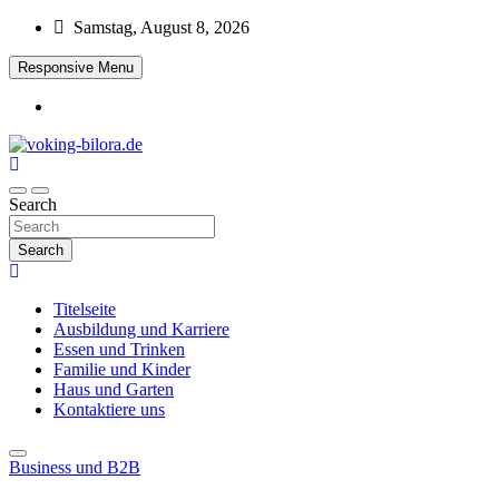
Skip
Samstag, August 8, 2026
to
content
Responsive Menu
voking-bilora.de
Search
Search
Titelseite
Ausbildung und Karriere
Essen und Trinken
Familie und Kinder
Haus und Garten
Kontaktiere uns
Business und B2B