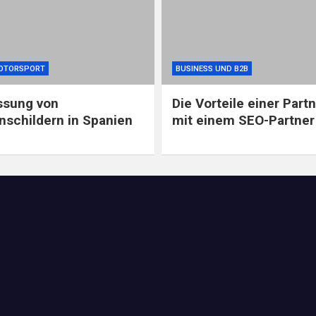
OTORSPORT
BUSINESS UND B2B
ssung von
Die Vorteile einer Part
schildern in Spanien
mit einem SEO-Partner