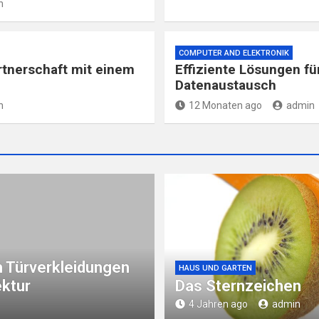
n
COMPUTER AND ELEKTRONIK
artnerschaft mit einem
Effiziente Lösungen f
Datenaustausch
n
12 Monaten ago
admin
 Türverkleidungen
HAUS UND GARTEN
ektur
Das Sternzeichen
4 Jahren ago
admin