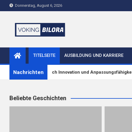
Skip
Donnerstag, August 6, 2026
to
content
voking-bilora.de
TITELSEITE
AUSBILDUNG UND KARRIERE
Nachrichten
s Vertriebs wird durch Innovation und Anpassungsfähigkeit ge
Beliebte Geschichten