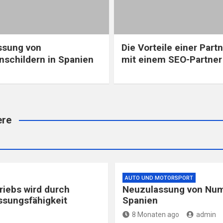
ssung von
Die Vorteile einer Part
schildern in Spanien
mit einem SEO-Partner
ere
AUTO UND MOTORSPORT
riebs wird durch
Neuzulassung von Num
ssungsfähigkeit
Spanien
8 Monaten ago
admin