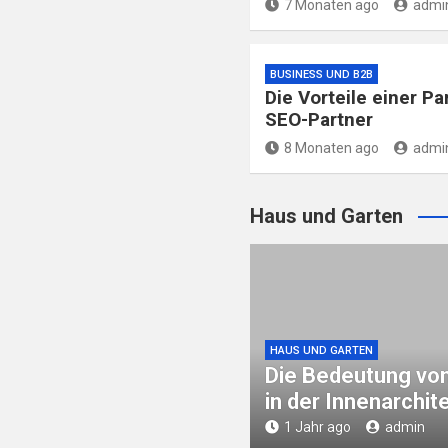
7 Monaten ago
admi
BUSINESS UND B2B
Die Vorteile einer P
SEO-Partner
8 Monaten ago
admi
Haus und Garten
HAUS UND GARTEN
Die Bedeutung von
in der Innenarchit
1 Jahr ago
admin