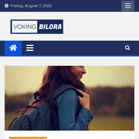
Skip
Freitag, August 7, 2026
to
content
voking-bilora.de