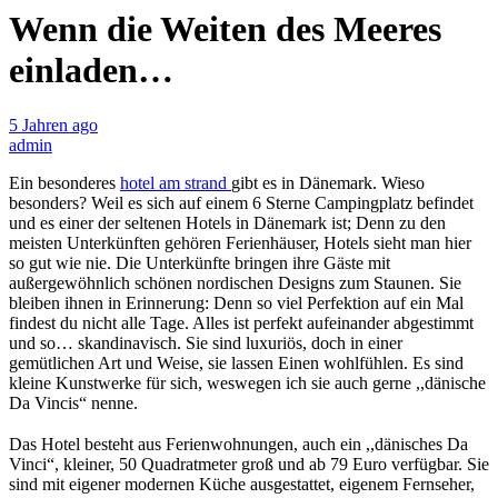
Wenn die Weiten des Meeres
einladen…
5 Jahren ago
admin
Ein besonderes
hotel am strand
gibt es in Dänemark. Wieso
besonders? Weil es sich auf einem 6 Sterne Campingplatz befindet
und es einer der seltenen Hotels in Dänemark ist; Denn zu den
meisten Unterkünften gehören Ferienhäuser, Hotels sieht man hier
so gut wie nie. Die Unterkünfte bringen ihre Gäste mit
außergewöhnlich schönen nordischen Designs zum Staunen. Sie
bleiben ihnen in Erinnerung: Denn so viel Perfektion auf ein Mal
findest du nicht alle Tage. Alles ist perfekt aufeinander abgestimmt
und so… skandinavisch. Sie sind luxuriös, doch in einer
gemütlichen Art und Weise, sie lassen Einen wohlfühlen. Es sind
kleine Kunstwerke für sich, weswegen ich sie auch gerne ,,dänische
Da Vincis“ nenne.
Das Hotel besteht aus Ferienwohnungen, auch ein ,,dänisches Da
Vinci“, kleiner, 50 Quadratmeter groß und ab 79 Euro verfügbar. Sie
sind mit eigener modernen Küche ausgestattet, eigenem Fernseher,