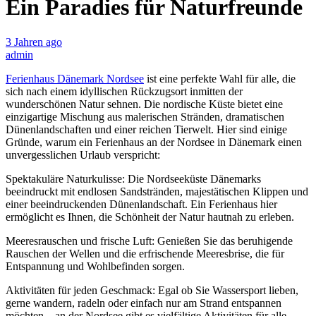
Ein Paradies für Naturfreunde
3 Jahren ago
admin
Ferienhaus Dänemark Nordsee
ist eine perfekte Wahl für alle, die
sich nach einem idyllischen Rückzugsort inmitten der
wunderschönen Natur sehnen. Die nordische Küste bietet eine
einzigartige Mischung aus malerischen Stränden, dramatischen
Dünenlandschaften und einer reichen Tierwelt. Hier sind einige
Gründe, warum ein Ferienhaus an der Nordsee in Dänemark einen
unvergesslichen Urlaub verspricht:
Spektakuläre Naturkulisse: Die Nordseeküste Dänemarks
beeindruckt mit endlosen Sandstränden, majestätischen Klippen und
einer beeindruckenden Dünenlandschaft. Ein Ferienhaus hier
ermöglicht es Ihnen, die Schönheit der Natur hautnah zu erleben.
Meeresrauschen und frische Luft: Genießen Sie das beruhigende
Rauschen der Wellen und die erfrischende Meeresbrise, die für
Entspannung und Wohlbefinden sorgen.
Aktivitäten für jeden Geschmack: Egal ob Sie Wassersport lieben,
gerne wandern, radeln oder einfach nur am Strand entspannen
möchten – an der Nordsee gibt es vielfältige Aktivitäten für alle