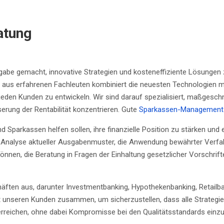
atung
abe gemacht, innovative Strategien und kosteneffiziente Lösungen 
 aus erfahrenen Fachleuten kombiniert die neuesten Technologien m
 Kunden zu entwickeln. Wir sind darauf spezialisiert, maßgeschneid
serung der Rentabilität konzentrieren. Gute
Sparkassen-Management
nd Sparkassen helfen sollen, ihre finanzielle Position zu stärken und
e Analyse aktueller Ausgabenmuster, die Anwendung bewährter Verfah
önnen, die Beratung in Fragen der Einhaltung gesetzlicher Vorschrift
äften aus, darunter Investmentbanking, Hypothekenbanking, Retailba
 unseren Kunden zusammen, um sicherzustellen, dass alle Strategien 
e zu erreichen, ohne dabei Kompromisse bei den Qualitätsstandards ei