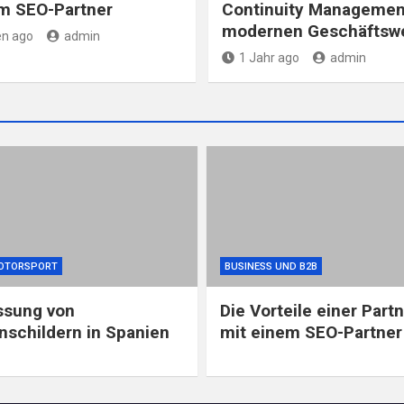
m SEO-Partner
Continuity Management
modernen Geschäftswe
n ago
admin
1 Jahr ago
admin
OTORSPORT
BUSINESS UND B2B
ssung von
Die Vorteile einer Part
schildern in Spanien
mit einem SEO-Partner